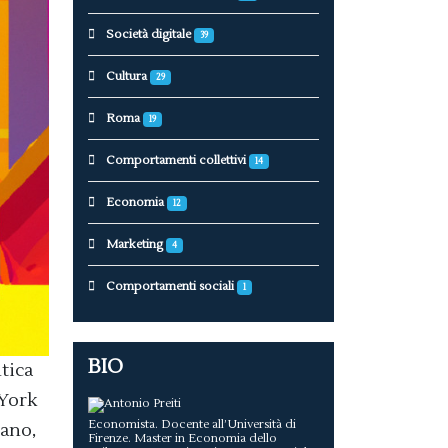
Società digitale
39
Cultura
29
Roma
19
Comportamenti collettivi
14
Economia
12
Marketing
4
Comportamenti sociali
1
BIO
ntica
 York
Economista. Docente all’Università di
iano,
Firenze. Master in Economia dello