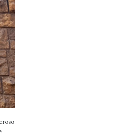
neroso
e