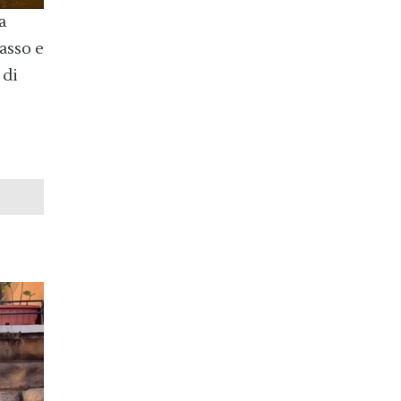
a
asso e
 di