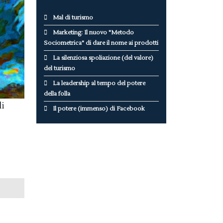
Mal di turismo
Marketing: Il nuovo "Metodo
Sociometrica" di dare il nome ai prodotti
La silenziosa spoliazione (del valore)
del turismo
La leadership al tempo del potere
della folla
li
Il potere (immenso) di Facebook