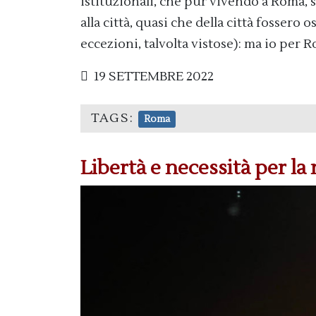
istituzionali, che pur vivendo a Roma,
alla città, quasi che della città fossero
eccezioni, talvolta vistose): ma io per 
19 SETTEMBRE 2022
TAGS:
Roma
Libertà e necessità per la