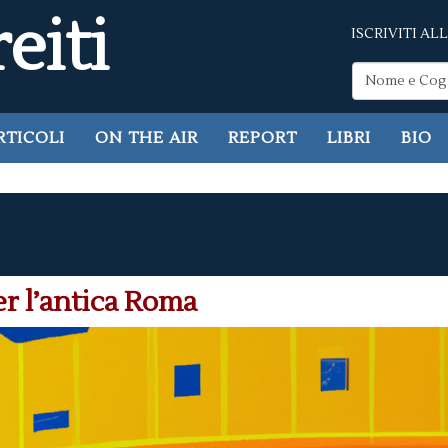
eiti
ISCRIVITI A
RTICOLI
ON THE AIR
REPORT
LIBRI
BIO
r l’antica Roma